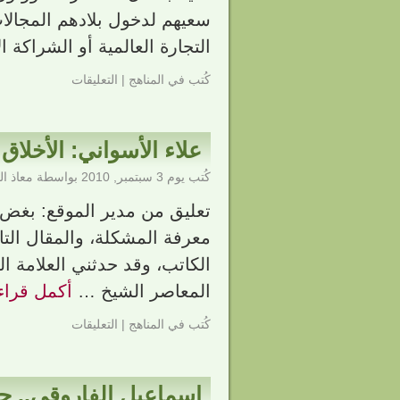
سعيهم لدخول بلادهم المجالات
التجارة العالمية أو الشراكة ا
كُتب في
المناهج
|
التعليقات
علاء الأسواني: الأخلاق 
كُتب يوم
3 سبتمبر, 2010
بواسطة
معاذ ا
تعليق من مدير الموقع: بغض
معرفة المشكلة، والمقال ال
الكاتب، وقد حدثني العلامة ال
المعاصر الشيخ …
أكمل قراءة
كُتب في
المناهج
|
التعليقات
إسماعيل الفاروقي.. ح