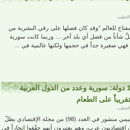
الخطيب
مفتاح للعالم “وقد كان فضلها على رقي البشرية من
جَلَّ شأناً من فضل أي بلد آخر…. وربما كانت سورية
، فهي صغيرة جداً في حجمها ولكنها عالمية في …
دراسة عالمية على 114 دولة: سورية وعدد من الدول العربية
يباً على الطعام
الخطيب
بقلم: الدكتور: نادر الشيخ الغنيمي منشور في العدد (98) من مجلة الإقتصادي يطلّ
قتصاديون عرب، وهم يعتبرون أنهم حقّقوا إنجازاً في