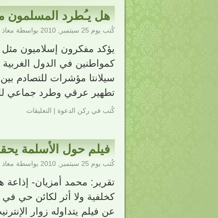
هل يـُطرد المسلمون من
كُتب يوم
25 سبتمبر, 2010
بواسطة
معاذ 
يؤكد مفكرون إسلاميون مثل 
كمواطنين في الدول الغربية و
سيلانتا مؤشرات للتصادم بين ا
تطهير عرقي وطرد جماعي لل
كُتب في
ركن الدعوة
|
التعليقات
فيلم حول الأسلمة يحق
كُتب يوم
25 سبتمبر, 2010
بواسطة
معاذ 
تقرير: محمد أمزيان- إذاعة ه
كخلفية ولا أثر لكائن حي في
عن فيلم يتداوله زوار الإنترن