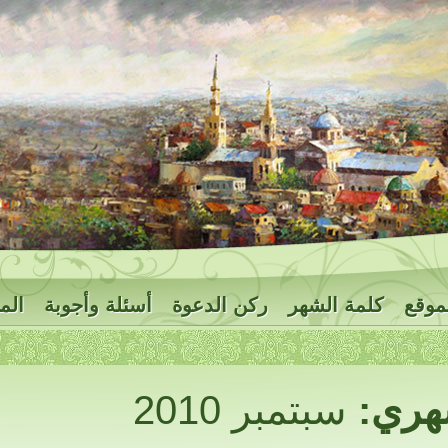
موقع
كلمة الشهر
ركن الدعوة
أسئلة وأجوبة
الم
هري:
سبتمبر 2010