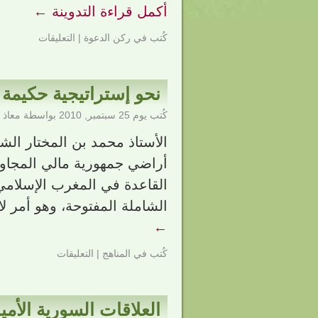
أكمل قراءة التدوينة
←
كُتب في
ركن الدعوة
|
التعليقات
نحو إستراتيجية حكيمة ل
كُتب يوم
25 سبتمبر, 2010
بواسطة
معاذ 
الأستاذ محمد بن المختار ال
أراضي جمهورية مالي المجاورة 
القاعدة في المغرب الإسلام
الشاملة المفتوحة، وهو أمر ل
←
كُتب في
المناهج
|
التعليقات
العلاقات السورية الأمي