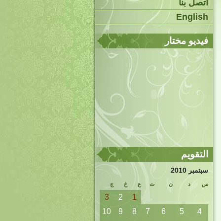
اتصل بنا
English
فيديو مختار
التقويم
سبتمبر 2010
س
د
ن
ث
ع
خ
ج
3
2
1
10
9
8
7
6
5
4