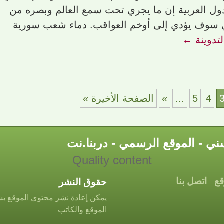
لدول العربية إن ما يجري تحت سمع العالم وبصره من
 سوف يؤدي إلى أوخم العواقب. دماء شعب سورية
لتدوينة
←
4
5
...
»
الصفحة الأخيرة »
ي - الموقع الرسمي - دربنا.نت
Quality content
قع
اتصل بنا
حقوق النشر
يمكن إعادة نشر محتوى الموقع بشك
الموقع والكاتب