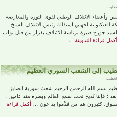
لخطيب
ئيس وأعضاء الائتلاف الوطني لقوى الثورة والمعارضة
ة العنكبوتية لجهتي استقالة رئيس الائتلاف الشيخ
سيد جورج صبرة برئاسة الائتلاف بقرار من قبل نواب
كمل قراءة التدوينة
←
لخطيب إلى الشعب السوري العظيم
الخطيب
يم بسم الله الرحمن الرحيم شعبَ سورية الصابرَ
بعد ؛ فإننا نُذبح تحت سمع العالم وبصره منذ عامين ،
وق. كثيرون هم من قدَّموا يدَ عون …
أكمل قراءة