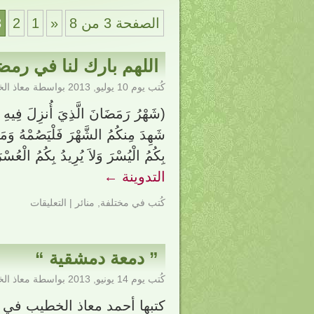
الصفحة 3 من 8
«
1
2
3
اللهم بارك لنا في رمض
كُتب يوم
10 يوليو, 2013
بواسطة
معاذ ال
(شَهْرُ رَمَضَانَ الَّذِيَ أُنزِلَ فِيهِ ا
شَهِدَ مِنكُمُ الشَّهْرَ فَلْيَصُمْهُ وَمَن
بِكُمُ الْيُسْرَ وَلاَ يُرِيدُ بِكُمُ الْعُسْر
التدوينة
←
كُتب في
مختلفة
,
منائر
|
التعليقات
” دمعة دمشقية “
كُتب يوم
14 يونيو, 2013
بواسطة
معاذ ال