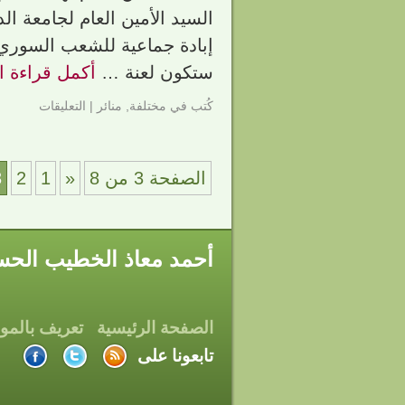
السيد الأمين العام لجامعة ا
إبادة جماعية للشعب السوري
ستكون لعنة …
أكمل قراءة ا
كُتب في
مختلفة
,
منائر
|
التعليقات
الصفحة 3 من 8
«
1
2
3
أحمد معاذ الخطيب الحسن
الصفحة الرئيسية
تعريف بالمو
تابعونا على