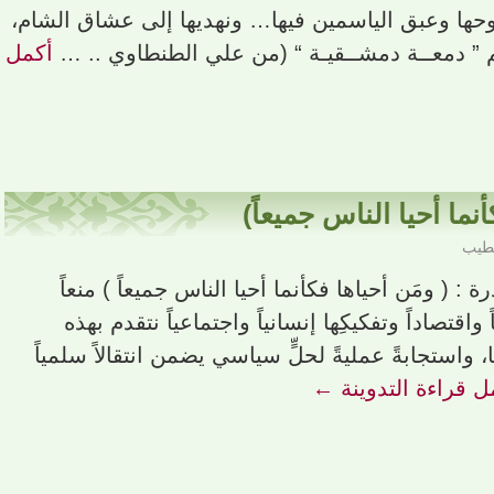
ها وعبق الياسمين فيها… ونهديها إلى عشاق الشام،
م ” دمعــة دمشــقيـة “ (من علي الطنطاوي .. …
أكمل
أنما أحيا الناس جميعاً)
خطيب
: ( ومَن أحياها فكأنما أحيا الناس جميعاً ) منعاً
قتصاداً وتفكيكِها إنسانياً واجتماعياً نتقدم بهذه
نا، واستجابةً عمليةً لحلٍّ سياسي يضمن انتقالاً سلمياً
ل قراءة التدوينة
←