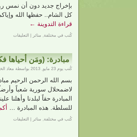
بإخراج جديد دون أن نمس روح
كل الشام.. حفظها الله وإياك
قراءة التدوينة
←
كُتب في
مختلفة
,
منائر
|
التعليقات
مبادرة: (ومَن أحياها فك
كُتب يوم
23 مايو, 2013
بواسطة
معاذ ال
بسم الله الرحمن الرحيم مبادرة 
لاضمحلال سورية شعباً وأرضاً وا
المبادرة حقاً لبلدنا وأهلنا علي
للسلطة. هذه المبادرة …
أكم
كُتب في
مختلفة
,
منائر
|
التعليقات