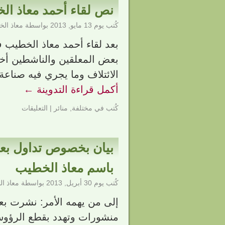
نص لقاء أحمد معاذ الخ
كُتب يوم
13 مايو, 2013
بواسطة
معاذ ال
بعد لقاء أحمد معاذ الخطيب في 
بعض المعلقين والناشطين أخذ
الائتلاف وما يجري فيه صناع
أكمل قراءة التدوينة
←
كُتب في
مختلفة
,
منائر
|
التعليقات
بيان بخصوص تداول بعض
باسم معاذ الخطيب
كُتب يوم
30 أبريل, 2013
بواسطة
معاذ ا
إلى من يهمه الأمر: نشرت بع
منشورات وتهدد بقطع الرؤوس