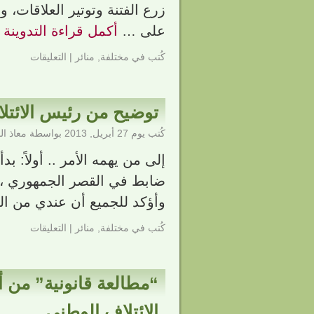
زرع الفتنة وتوتير العلاقات
على …
أكمل قراءة التدوينة
كُتب في
مختلفة
,
منائر
|
التعليقات
توضيح من رئيس الائتل
كُتب يوم
27 أبريل, 2013
بواسطة
معاذ ا
إلى من يهمه الأمر .. أولاً:
ضابط في القصر الجمهوري ، وغ
وأؤكد للجميع أن عندي من ال
كُتب في
مختلفة
,
منائر
|
التعليقات
“مطالعة قانونية” من أ.
الائتلاف الوطني