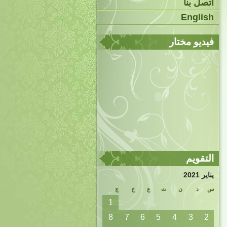
اتصل بنا
English
فيديو مختار
التقويم
يناير 2021
س
د
ن
ث
ع
خ
ج
1
8
7
6
5
4
3
2