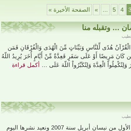
4
5
...
»
الصفحة الأخيرة »
ان … وتقبله منا
خطيب
لْقُرْآنُ هُدًى لِّلنَّاسِ وَبَيِّنَاتٍ مِّنَ الْهُدَى وَالْفُرْقَانِ فَمَن
 كَانَ مَرِيضًا أَوْ عَلَى سَفَرٍ فَعِدَّةٌ مِّنْ أَيَّامٍ أُخَرَ يُرِيدُ اللّهُ
َ وَلِتُكْمِلُواْ الْعِدَّةَ وَلِتُكَبِّرُواْ اللّهَ عَلَى …
أكمل قراءة
خطيب
كتبها أحمد معاذ الخطيب في الأول من نيسان أبريل سنة 2007 ونعيد نشرها اليوم