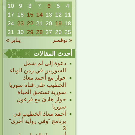
10
9
8
7
6
5
4
17
16
15
14
13
12
11
24
23
22
21
20
19
18
31
30
29
28
27
26
25
« نوفمبر
يناير »
أحدث المقالات
دعوة إلى لم شمل
السوريين في زمن الوباء
حوار مع أحمد معاذ
الخطيب على قناة سوريا
سورية تستحق الحياة
حوار هادئ مع فرعون
سوريا
أحمد معاذ الخطيب في
برنامج “وفي رواية أخرى”
3