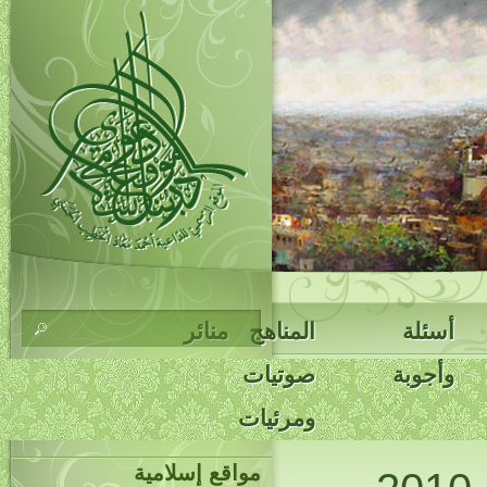
أسئلة
المناهج
منائر
وأجوبة
صوتيات
ومرئيات
مواقع إسلامية