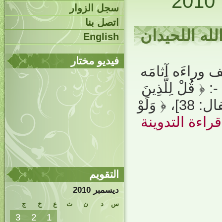
سجل الزوار
اتصل بنا
له اللحيدان
English
فيديو مختار
 وراءَه آثامَه
قُلْ لِلَّذِينَ
كَفَرُوا إِنْ يَنْتَهُوا يُغْفَرْ لَهُمْ مَا قَدْ سَلَفَ ﴾ [الأنفال: 38]، ﴿ وَلَوْ
راءة التدوينة
التقويم
ديسمبر 2010
س
د
ن
ث
ع
خ
ج
3
2
1