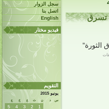
سجل الزوار
اتصل بنا
 تسرق
English
فيديو مختار
 الثورة”
قات
التقويم
يونيو 2015
س
د
ن
ث
ع
خ
ج
5
4
3
2
1