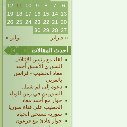
12
11
10
9
8
7
6
19
18
17
16
15
14
13
26
25
24
23
22
21
20
30
29
28
27
« فبراير
يوليو »
أحدث المقالات
لقاء مع رئيس الإئتلاف
السوري الأسبق أحمد
معاذ الخطيب - فرانس
بالعربي
دعوة إلى لم شمل
السوريين في زمن الوباء
حوار مع أحمد معاذ
الخطيب على قناة سوريا
سورية تستحق الحياة
حوار هادئ مع فرعون