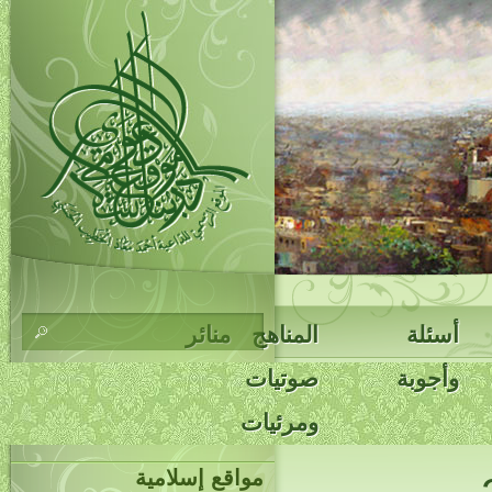
أسئلة
المناهج
منائر
وأجوبة
صوتيات
ومرئيات
مواقع إسلامية