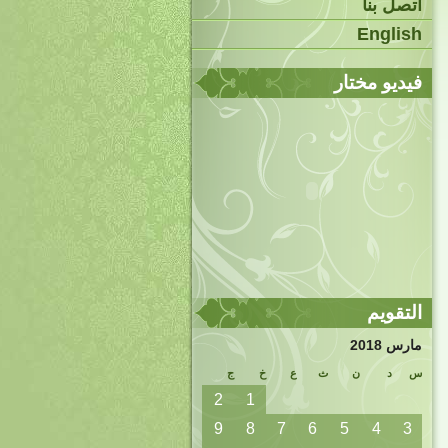
اتصل بنا
English
فيديو مختار
التقويم
مارس 2018
س
د
ن
ث
ع
خ
ج
2
1
9
8
7
6
5
4
3