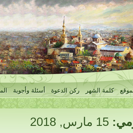
موقع
كلمة الشهر
ركن الدعوة
أسئلة وأجوبة
الم
ومي:
15 مارس, 2018