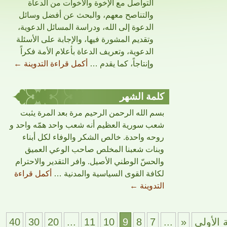
التواصل مع الإخوة والأخوات من الدعاة
والتناصح معهم، والبحث عن أفضل وسائل
الدعوة إلى الله، ودراسة المسائل الدعوية،
وتقديم المشورة فيها، والإجابة على الأسئلة
الدعوية، وتعريف الدعاة بأعلام الأمة فكراً
وإنتاجاً، كما يقدم …
أكمل قراءة التدوينة
←
كلمة الشهر
بسم الله الرحمن الرحيم مرة بعد المرة يثبت
شعب سورية العظيم أنه شعب واحد همّه واحد و
روحه واحدة. خالص الشكر والوفاء لكل أبناء
وبنات شعبنا المخلص صاحب الوعي العميق
والحسّ الوطني الأصيل. وافر التقدير والاحترام
لكافة القوى السياسية والمدنية …
أكمل قراءة
التدوينة
←
 الأولي
«
...
7
8
9
10
11
...
20
30
40