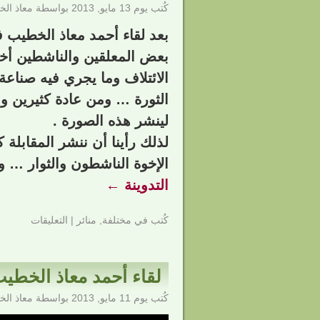
كُتب يوم
13 مايو, 2013
بواسطة
معاذ ال
بعد لقاء أحمد معاذ الخطيب في 
بعض المعلقين والناشطين أخذ
الائتلاف وما يجري فيه صناعة
الثورة … ومن عادة كثيرين وع
لينشر هذه الصورة .
لذلك رأينا أن ننشر المقابلة كا
الإخوة الناشطون والثوار … و
التدوينة
←
كُتب في
مختلفة
,
منائر
|
التعليقات
لقاء أحمد معاذ الخطيب 
كُتب يوم
11 مايو, 2013
بواسطة
معاذ ال