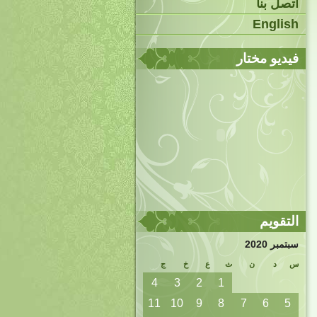
اتصل بنا
English
فيديو مختار
التقويم
سبتمبر 2020
س
د
ن
ث
ع
خ
ج
4
3
2
1
11
10
9
8
7
6
5