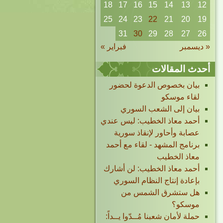
18
17
16
15
14
13
12
25
24
23
22
21
20
19
31
30
29
28
27
26
« ديسمبر
فبراير »
أحدث المقالات
بيان بخصوص الدعوة لحضور
لقاء موسكو
بيان إلى الشعب السوري
أحمد معاذ الخطيب: ليس عندي
عصابة وأحاور لإنقاذ سورية
برنامج المشهد - لقاء مع أحمد
معاذ الخطيب
أحمد معاذ الخطيب: لن أشارك
بإعادة إنتاج النظام السوري
هل ستشرق الشمس من
موسكو؟
حملة لأمان شعبنا مُــدّوا يــداً: