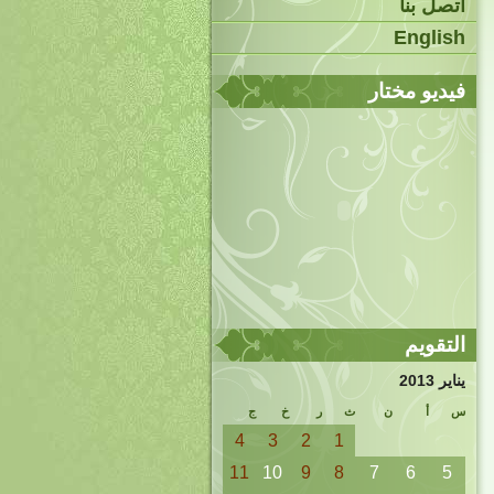
اتصل بنا
English
فيديو مختار
التقويم
يناير 2013
س
أ
ن
ث
ر
خ
ج
4
3
2
1
11
10
9
8
7
6
5