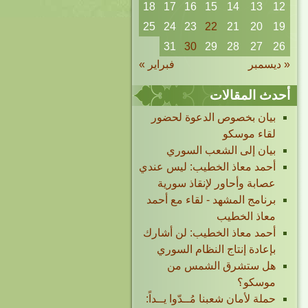
18
17
16
15
14
13
12
25
24
23
22
21
20
19
31
30
29
28
27
26
« ديسمبر
فبراير »
أحدث المقالات
بيان بخصوص الدعوة لحضور
لقاء موسكو
بيان إلى الشعب السوري
أحمد معاذ الخطيب: ليس عندي
عصابة وأحاور لإنقاذ سورية
برنامج المشهد - لقاء مع أحمد
معاذ الخطيب
أحمد معاذ الخطيب: لن أشارك
بإعادة إنتاج النظام السوري
هل ستشرق الشمس من
موسكو؟
حملة لأمان شعبنا مُــدّوا يــداً: