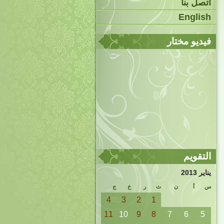
اتصل بنا
English
فيديو مختار
التقويم
يناير 2013
س
أ
ن
ث
ر
خ
ج
4
3
2
1
11
10
9
8
7
6
5