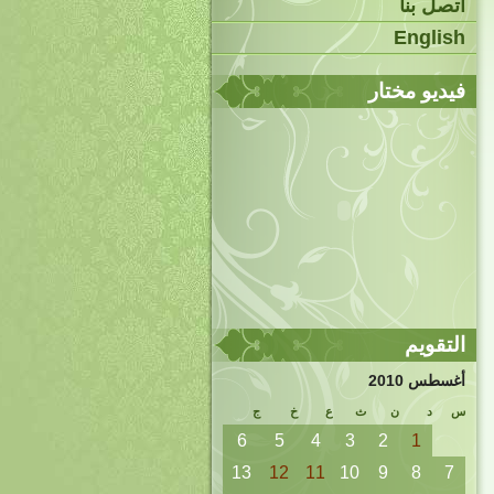
اتصل بنا
English
فيديو مختار
التقويم
أغسطس 2010
س
د
ن
ث
ع
خ
ج
6
5
4
3
2
1
13
12
11
10
9
8
7