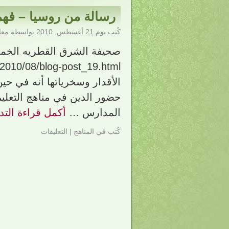
رسالة من روسيا – فه
كُتب يوم
21 أغسطس, 2010
بواسطة
معا
الأقدار وسخرياتها أنه في ح
حضور الدين في مناهج التعليم
المدارس …
أكمل قراءة التد
كُتب في
المناهج
|
التعليقات