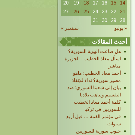
20
19
18
17
16
15
14
27
26
25
24
23
22
21
31
30
29
28
« يوليو
سبتمبر »
أحدث المقالات
هل ضاعت الهوية السورية؟
اسأل معاذ الخطيب - الجزيرة
مباشر
أحمد معاذ الخطيب: ماهو
مصير سورية؟ نداء للإنقاذ
بيان إلى شعبنا السوري: ضد
التقسيم وتناهب بلادنا
كلمة أحمد معاذ الخطيب
للسوريين في تركيا
في مؤتمر القمة … قبل أربع
سنوات
جنوب سورية للسوريين