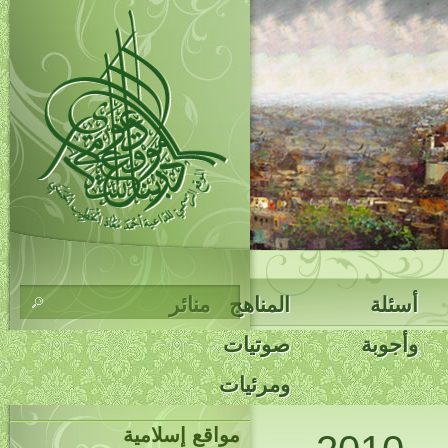
أسئلة
المناهج
منائر
وأجوبة
صوتيات
ومرئيات
مواقع إسلامية