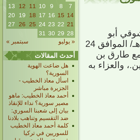
13
12
11
10
9
8
7
20
19
18
17
16
15
14
27
26
25
24
23
22
21
شوقي أبو
31
30
29
28
« يوليو
سبتمبر »
خليل، يوم الثلاثاء 14 رمضان المبارك 1431هـ/ الموافق 24
جامع طارق بن
أحدث المقالات
.، والعزاء به
هل ضاعت الهوية
السورية؟
اسأل معاذ الخطيب -
الجزيرة مباشر
أحمد معاذ الخطيب: ماهو
مصير سورية؟ نداء للإنقاذ
بيان إلى شعبنا السوري:
ضد التقسيم وتناهب بلادنا
كلمة أحمد معاذ الخطيب
للسوريين في تركيا