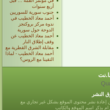
في مؤتمر القمة … قبل
أربع سنوات
جنوب سورية للسوريين
أحمد معاذ الخطيب في
ندوة مركز بروكنجز
الدوحة حول سورية
أحمد معاذ الخطيب عن
وقف إطلاق النار
مقابلة الشرق القطرية مع
أحمد معاذ الخطيب - لماذا
التقينا مع الروس؟
ا.نت
Qua
 النشر
 إعادة نشر محتوى الموقع بشكل غير تجاري مع
زام بذكر اسم الموقع والكاتب