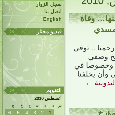
سجل الزوار
اتصل بنا
نها… وفاة
English
لمسدي
فيديو مختار
حمنا .. توفي
شيخ وصفي
م وخصوصا في
ى وأن يخلفنا
تدوينة
←
التقويم
أغسطس 2010
س
د
ن
ث
ع
خ
ج
لمؤرخ
6
5
4
3
2
1