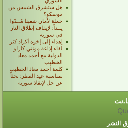
السوري
هل ستشرق الشمس من
موسكو؟
حملة لأمان شعبنا مُــدّوا
يــداً: لإيقاف إطلاق النار
في سورية
إهداء إلى إخوة أكراد كثر
لقاء إذاعة مونتي كارلو
الدولية مع أحمد معاذ
الخطيب
كلمة أحمد معاذ الخطيب
بمناسبة عيد الفطر: بحثاً
عن حل لإنقاذ سورية
ا.نت
Qua
 النشر