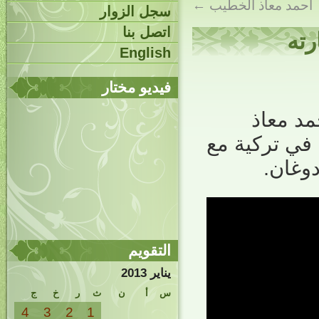
أحمد معاذ الخطيب
←
سجل الزوار
اتصل بنا
رته
English
فيديو مختار
د معاذ
 في تركية مع
وغان.
التقويم
يناير 2013
س
أ
ن
ث
ر
خ
ج
4
3
2
1