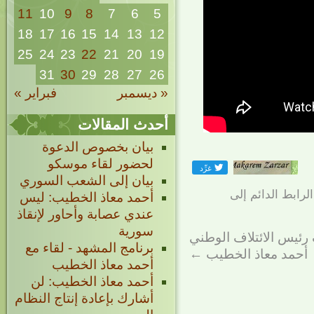
11
10
9
8
7
6
5
18
17
16
15
14
13
12
25
24
23
22
21
20
19
31
30
29
28
27
26
« ديسمبر
فبراير »
أحدث المقالات
بيان بخصوص الدعوة
لحضور لقاء موسكو
بيان إلى الشعب السوري
الرابط الدائم
إلى
أحمد معاذ الخطيب: ليس
عندي عصابة وأحاور لإنقاذ
سورية
 رئيس الائتلاف الوطني
برنامج المشهد - لقاء مع
أحمد معاذ الخطيب
←
أحمد معاذ الخطيب
أحمد معاذ الخطيب: لن
أشارك بإعادة إنتاج النظام